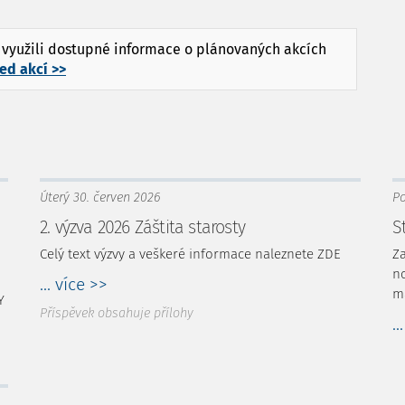
ů využili dostupné informace o plánovaných akcích
ed akcí >>
Úterý 30. červen 2026
Po
2. výzva 2026 Záštita starosty
S
Celý text výzvy a veškeré informace naleznete ZDE
Za
n
... více >>
ma
Y
Příspěvek obsahuje přílohy
..