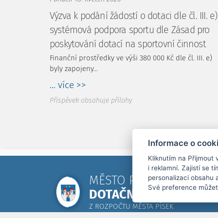
Výzva k podání žádostí o dotaci dle čl. III. e)
systémová podpora sportu dle Zásad pro
poskytování dotací na sportovní činnost
Finanční prostředky ve výši 380 000 Kč dle čl. III. e)
byly zapojeny...
... více >>
Příspěvek obsahuje přílohy
Informace o cook
Kliknutím na Přijmout 
i reklamní. Zajistí se
MĚSTO PÍSEK
personalizaci obsahu a
Své preference můžet
DOTAČNÍ PROGRAMY
Z ROZPOČTU MĚSTA PÍSEK