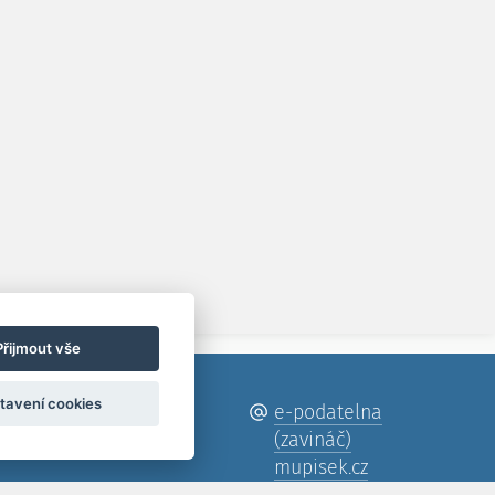
Přijmout vše
tavení cookies
382 330 111
e-podatelna
382 330 555
(zavináč)
mupisek.cz