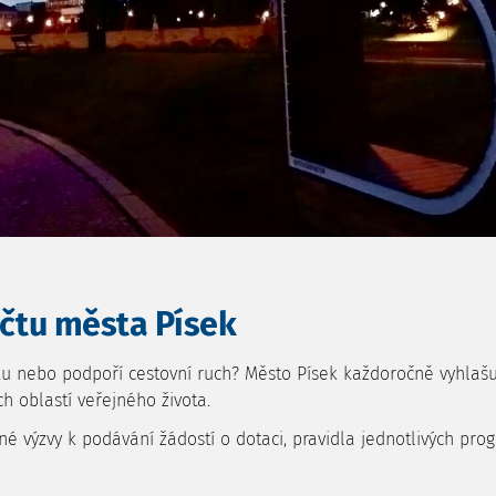
čtu města Písek
ísku nebo podpoří cestovní ruch? Město Písek každoročně vyhla
ích oblastí veřejného života.
né výzvy k podávání žádostí o dotaci, pravidla jednotlivých p