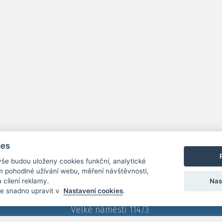
ies
vše budou uloženy cookies funkční, analytické
 tím pohodlné užívání webu, měření návštěvnosti,
Nas
 cílení reklamy.
Město Písek, odbor školství
e snadno upravit v
Nastavení cookies
.
a kultury
Velké náměstí 114/3