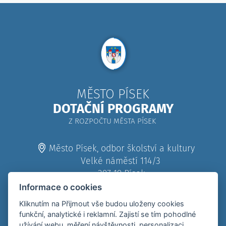
MĚSTO PÍSEK
DOTAČNÍ PROGRAMY
Z ROZPOČTU MĚSTA PÍSEK
Město Písek, odbor školství a kultury
Velké náměstí 114/3
397 19 Písek
Informace o cookies
382 330 111
Kliknutím na Přijmout vše budou uloženy cookies
funkční, analytické i reklamní. Zajistí se tím pohodlné
382 330 555
užívání webu, měření návštěvnosti, personalizaci