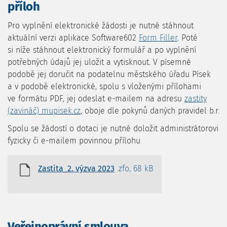
příloh
Pro vyplnění elektronické žádosti je nutné stáhnout
aktuální verzi aplikace Software602
Form Filler
. Poté
si níže stáhnout elektronický formulář a po vyplnění
potřebných údajů jej uložit a vytisknout. V písemné
podobě jej doručit na podatelnu městského úřadu Písek
a v podobě elektronické, spolu s vloženými přílohami
ve formátu PDF, jej odeslat e-mailem na adresu
zastity
(zavináč) mupisek.cz
, oboje dle pokynů daných pravidel b.r.
Spolu se žádostí o dotaci je nutné doložit administrátorovi
fyzicky či e-mailem povinnou přílohu
Zastita_2. výzva 2023
.zfo, 68 kB
Veřejnoprávní smlouva