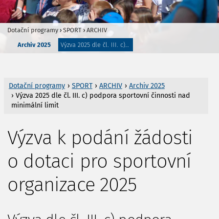
Dotační programy
›
SPORT
›
ARCHIV
Archiv 2025
Výzva 2025 dle čl. III. c) podpora sportovní činnosti nad minimální limit
Dotační programy
›
SPORT
›
ARCHIV
›
Archiv 2025
› Výzva 2025 dle čl. III. c) podpora sportovní činnosti nad
minimální limit
Výzva k podání žádosti
o dotaci pro sportovní
organizace 2025