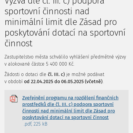
Výzva dle čl. III. c) podpora
sportovní činnosti nad
minimální limit dle Zásad pro
poskytování dotací na sportovní
činnost
Zastupitelstvo města schválilo vyhlášení předmětné výzvy
v alokované částce 5 400 000 Kč.
Žádosti o dotaci dle
čl. III. c
)
je možné podávat
v období
od 22.04.2025 do 06.05.2025 (včetně)
.
Zveřejnění programu na rozdělení finančních
prostředků dle čl. III. c) podpora sportovní
činnosti nad minimální limit dle Zásad pro
poskytování dotací na sportovní činnost
.pdf, 225 kB