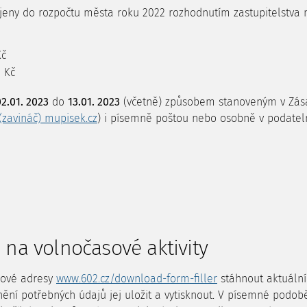
ojeny do rozpočtu města roku 2022 rozhodnutím zastupitelstva 
Kč
0 Kč
2.01. 2023
do
13.01. 2023
(včetně) způsobem stanoveným v Zása
(zavináč) mupisek.cz
) i písemně poštou nebo osobně v podateln
 na volnočasové aktivity
ebové adresy
www.602.cz/download-form-filler
stáhnout aktuální 
lnění potřebných údajů jej uložit a vytisknout. V písemné podo