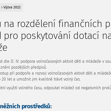
› Výzva 2022
 na rozdělení finančních 
d pro poskytování dotací n
že
 dle čl. IV. podpora volnočasových aktivit dětí a mládeže v s
znění pozdějších předpisů.
stup při podpoře a rozvoji volnočasových aktivit dětí a mláde
20 let a umožnit jim kvalitně trávit volný čas.
í využití volného času, odpoutat mládež od negativních prvků v
něžních prostředků: