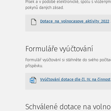
Písek a v podobě elektronické, spolu s vložený
pokynů daných zásad.
Dotace_na_volnocasove_aktivity_2022
Formuláře vyúčtování
Formulář vyúčtování si stáhněte do svého počít
příspěvku.
Vyúčtování dotace dle čl. IV. na činnost
Schválené dotace na volnoč