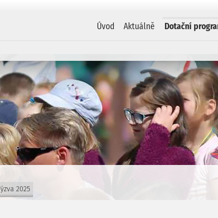
Úvod
Aktuálně
Dotační progr
ýzva 2025