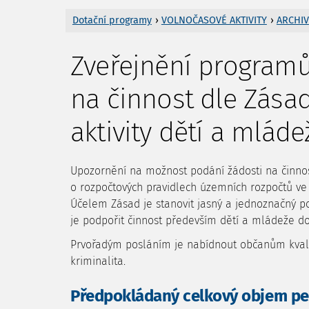
Dotační programy
›
VOLNOČASOVÉ AKTIVITY
›
ARCHIV
Zveřejnění programů
na činnost dle Zása
aktivity dětí a mláde
Upozornění na možnost podání žádosti na činnost
o rozpočtových pravidlech územních rozpočtů ve 
Účelem Zásad je stanovit jasný a jednoznačný po
je podpořit činnost především dětí a mládeže do 
Prvořadým posláním je nabídnout občanům kvalitn
kriminalita.
Předpokládaný celkový objem pe