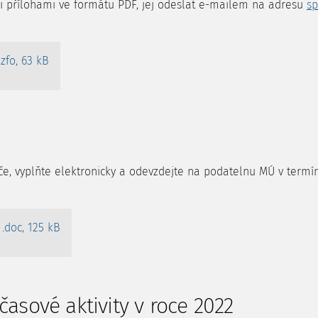
mi přílohami ve formátu PDF, jej odeslat e-mailem na adresu
sp
.zfo, 63 kB
ače, vyplňte elektronicky a odevzdejte na podatelnu MÚ v ter
.doc, 125 kB
asové aktivity v roce 2022