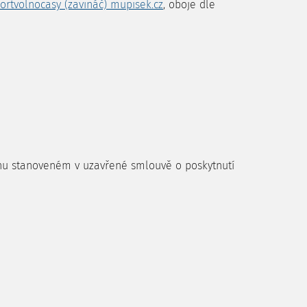
ortvolnocasy (zavináč) mupisek.cz
, oboje dle
mínu stanoveném v uzavřené smlouvě o poskytnutí