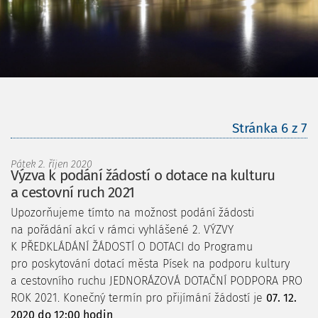
Stránka 6 z
7
Pátek 2. říjen 2020
Výzva k podání žádostí o dotace na kulturu
a cestovní ruch 2021
Upozorňujeme tímto na možnost podání žádosti
na pořádání akcí v rámci vyhlášené 2. VÝZVY
K PŘEDKLÁDÁNÍ ŽÁDOSTÍ O DOTACI do Programu
pro poskytování dotací města Písek na podporu kultury
a cestovního ruchu JEDNORÁZOVÁ DOTAČNÍ PODPORA PRO
ROK 2021. Konečný termín pro přijímání žádostí je
07. 12.
2020 do 12:00 hodin
.