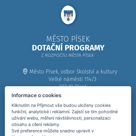
MĚSTO PÍSEK
DOTAČNÍ PROGRAMY
Z ROZPOČTU MĚSTA PÍSEK
Město Písek, odbor školství a kultury
Velké náměstí 114/3
397 19 Písek
Informace o cookies
382 330 111
Kliknutím na Přijmout vše budou uloženy cookies
funkční, analytické i reklamní. Zajistí se tím pohodlné
382 330 555
užívání webu, měření návštěvnosti, personalizaci
obsahu a cílení reklamy.
e-podatelna (zavináč) mupisek.cz
Své preference můžete snadno upravit v