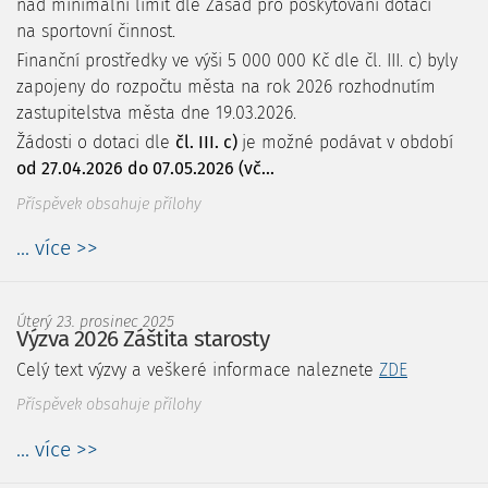
nad minimální limit dle Zásad pro poskytování dotací
na sportovní činnost.
Finanční prostředky ve výši 5 000 000 Kč dle čl. III. c) byly
zapojeny do rozpočtu města na rok 2026 rozhodnutím
zastupitelstva města dne 19.03.2026.
Žádosti o dotaci dle
čl. III. c)
je možné podávat v období
od 27.04.2026 do 07.05.2026 (vč...
Příspěvek obsahuje přílohy
... více >>
Úterý 23. prosinec 2025
Výzva 2026 Záštita starosty
Celý text výzvy a veškeré informace naleznete
ZDE
Příspěvek obsahuje přílohy
... více >>